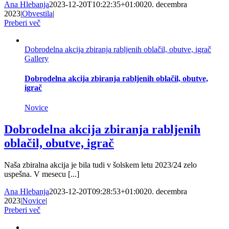
Ana Hlebanja
2023-12-20T10:22:35+01:00
20. decembra
2023
|
Obvestila
|
Preberi več
Dobrodelna akcija zbiranja rabljenih oblačil, obutve, igrač
Gallery
Dobrodelna akcija zbiranja rabljenih oblačil, obutve,
igrač
Novice
Dobrodelna akcija zbiranja rabljenih
oblačil, obutve, igrač
Naša zbiralna akcija je bila tudi v šolskem letu 2023/24 zelo
uspešna. V mesecu [...]
Ana Hlebanja
2023-12-20T09:28:53+01:00
20. decembra
2023
|
Novice
|
Preberi več