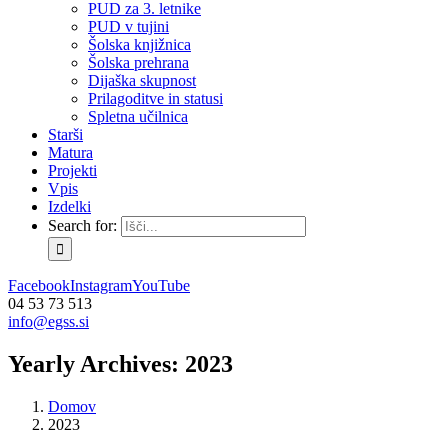
PUD za 3. letnike
PUD v tujini
Šolska knjižnica
Šolska prehrana
Dijaška skupnost
Prilagoditve in statusi
Spletna učilnica
Starši
Matura
Projekti
Vpis
Izdelki
Search for:
Facebook
Instagram
YouTube
04 53 73 513
info@egss.si
Yearly Archives:
2023
Domov
2023