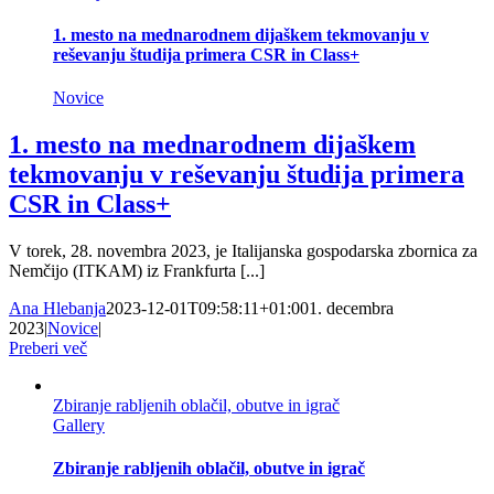
1. mesto na mednarodnem dijaškem tekmovanju v
reševanju študija primera CSR in Class+
Novice
1. mesto na mednarodnem dijaškem
tekmovanju v reševanju študija primera
CSR in Class+
V torek, 28. novembra 2023, je Italijanska gospodarska zbornica za
Nemčijo (ITKAM) iz Frankfurta [...]
Ana Hlebanja
2023-12-01T09:58:11+01:00
1. decembra
2023
|
Novice
|
Preberi več
Zbiranje rabljenih oblačil, obutve in igrač
Gallery
Zbiranje rabljenih oblačil, obutve in igrač