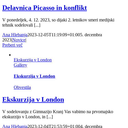
Delavnica Picasso in konflikt
V ponedeljek, 4. 12. 2023, so dijaki 2. letnikov smeri medijski
tehnik sodelovali [...]
Ana Hlebanja
2023-12-05T11:19:09+01:00
5. decembra
2023
|
Novice
|
Preberi več
Ekskurzija v London
Gallery
Ekskurzija v London
Obvestila
Ekskurzija v London
V sodelovanju z Gimnazijo Kranj Vas vabimo na prvomajsko
ekskurzijo v London, in [...]
Ana Hlebanja
2023-12-04T21:53:59+01:00
4. decembra