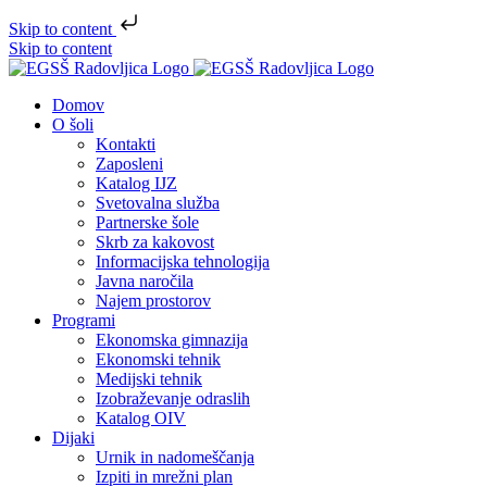
Skip to content
Skip to content
Domov
O šoli
Kontakti
Zaposleni
Katalog IJZ
Svetovalna služba
Partnerske šole
Skrb za kakovost
Informacijska tehnologija
Javna naročila
Najem prostorov
Programi
Ekonomska gimnazija
Ekonomski tehnik
Medijski tehnik
Izobraževanje odraslih
Katalog OIV
Dijaki
Urnik in nadomeščanja
Izpiti in mrežni plan