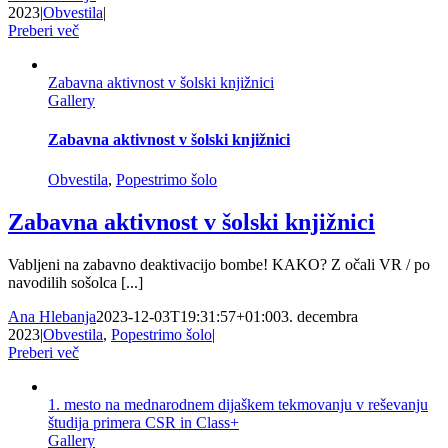
2023
|
Obvestila
|
Preberi več
Zabavna aktivnost v šolski knjižnici
Gallery
Zabavna aktivnost v šolski knjižnici
Obvestila
,
Popestrimo šolo
Zabavna aktivnost v šolski knjižnici
Vabljeni na zabavno deaktivacijo bombe! KAKO? Z očali VR / po
navodilih sošolca [...]
Ana Hlebanja
2023-12-03T19:31:57+01:00
3. decembra
2023
|
Obvestila
,
Popestrimo šolo
|
Preberi več
1. mesto na mednarodnem dijaškem tekmovanju v reševanju
študija primera CSR in Class+
Gallery