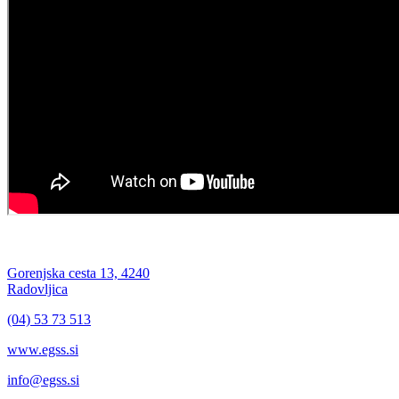
Gorenjska cesta 13, 4240
Radovljica
(04) 53 73 513
www.egss.si
info@egss.si