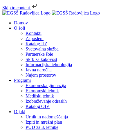
Skip to content
Skip
to
Domov
content
O šoli
Kontakti
Zaposleni
Katalog IJZ
Svetovalna služba
Partnerske šole
Skrb za kakovost
Informacijska tehnologija
Javna naročila
Najem prostorov
Programi
Ekonomska gimnazija
Ekonomski tehnik
Medijski tehnik
Izobraževanje odraslih
Katalog OIV
Dijaki
Urnik in nadomeščanja
Izpiti in mrežni plan
PUD za 3. letnike