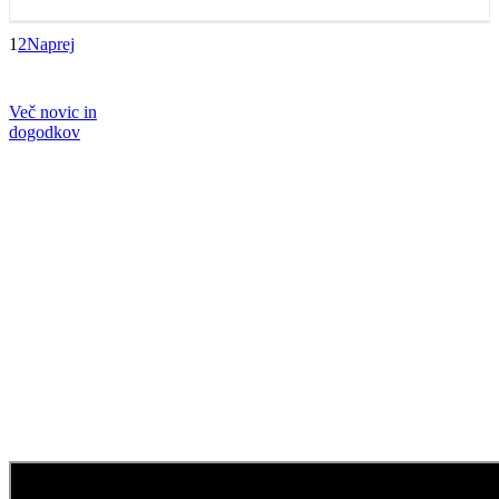
1
2
Naprej
Več novic in
dogodkov