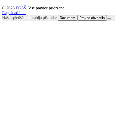
©
2026
EGSŠ
. Vse pravice pridržane.
Facebook
Instagram
YouTube
Page load link
Naše spletišče uporablja piškotke.
Razumem
Pravno obvestilo
Go
to
Top