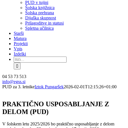
PUD v tujini
Šolska knjižnica
Šolska prehrana
Dijaška skupnost
Prilagoditve in statusi
Spletna učilnica
Starši
Matura
Projekti
Vpis
Izdelki
Search
for:
Facebook
Instagram
YouTube
04 53 73 513
info@egss.si
PUD za 3. letnike
Iztok Pungaršek
2026-02-01T12:15:26+01:00
PRAKTIČNO USPOSABLJANJE Z
DELOM (PUD)
V šolskem letu 2025/2026 bo praktično usposabljanje z delom