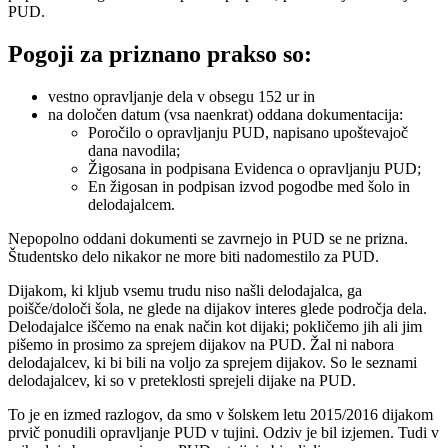
PUD.
Pogoji za priznano prakso so:
vestno opravljanje dela v obsegu 152 ur in
na določen datum (vsa naenkrat) oddana dokumentacija:
Poročilo o opravljanju PUD, napisano upoštevajoč
dana navodila;
Žigosana in podpisana Evidenca o opravljanju PUD;
En žigosan in podpisan izvod pogodbe med šolo in
delodajalcem.
Nepopolno oddani dokumenti se zavrnejo in PUD se ne prizna.
Študentsko delo nikakor ne more biti nadomestilo za PUD.
Dijakom, ki kljub vsemu trudu niso našli delodajalca, ga
poišče/določi šola, ne glede na dijakov interes glede področja dela.
Delodajalce iščemo na enak način kot dijaki; pokličemo jih ali jim
pišemo in prosimo za sprejem dijakov na PUD. Žal ni nabora
delodajalcev, ki bi bili na voljo za sprejem dijakov. So le seznami
delodajalcev, ki so v preteklosti sprejeli dijake na PUD.
To je en izmed razlogov, da smo v šolskem letu 2015/2016 dijakom
prvič ponudili opravljanje PUD v tujini. Odziv je bil izjemen. Tudi v