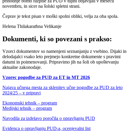
prihodnje bomo razpise za PUD v tujini objavljali v mesecu
novembru, in sicer na šolski spletni strani.
Čeprav je tekst pisan v moški spolni obliki, velja za oba spola.
Helena Thilakarathna Velikanje
Dokumenti, ki so povezani s prakso:
Vzorci dokumentov so namenjeni seznanjanju z vsebino. Dijaki in
delodajalci vsako leto prejmejo konkretne dokumente s pravimi
datumi in poimenovanji. Pripravimo jih na šoli ob upoštevanju
aktualne zakonodaje.
Vzorec pogodbe za PUD za ET in MT 2026
Najava učnega mesta za sklenitev učne pogodbe za PUD za leto
2024/25 – v pripravi
Ekonomski tehnik – program
Medijski tehnik – program
Navodila za izdelavo poročila o opravljanju PUD
Evidenca o opravljanju PUD-a, ocenjevalni list