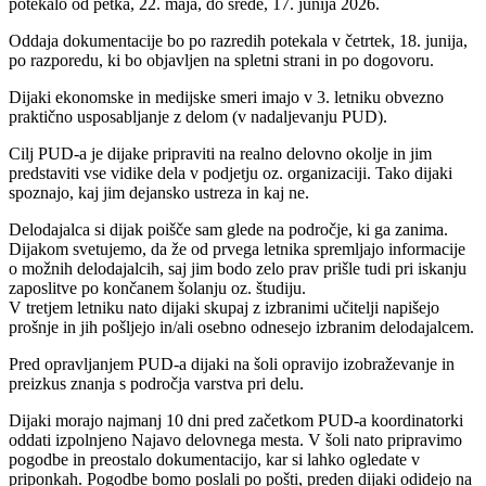
potekalo od petka, 22. maja, do srede, 17. junija 2026.
Oddaja dokumentacije bo po razredih potekala v četrtek, 18. junija,
po razporedu, ki bo objavljen na spletni strani in po dogovoru.
Dijaki ekonomske in medijske smeri imajo v 3. letniku obvezno
praktično usposabljanje z delom (v nadaljevanju PUD).
Cilj PUD-a je dijake pripraviti na realno delovno okolje in jim
predstaviti vse vidike dela v podjetju oz. organizaciji. Tako dijaki
spoznajo, kaj jim dejansko ustreza in kaj ne.
Delodajalca si dijak poišče sam glede na področje, ki ga zanima.
Dijakom svetujemo, da že od prvega letnika spremljajo informacije
o možnih delodajalcih, saj jim bodo zelo prav prišle tudi pri iskanju
zaposlitve po končanem šolanju oz. študiju.
V tretjem letniku nato dijaki skupaj z izbranimi učitelji napišejo
prošnje in jih pošljejo in/ali osebno odnesejo izbranim delodajalcem.
Pred opravljanjem PUD-a dijaki na šoli opravijo izobraževanje in
preizkus znanja s področja varstva pri delu.
Dijaki morajo najmanj 10 dni pred začetkom PUD-a koordinatorki
oddati izpolnjeno Najavo delovnega mesta. V šoli nato pripravimo
pogodbe in preostalo dokumentacijo, kar si lahko ogledate v
priponkah. Pogodbe bomo poslali po pošti, preden dijaki odidejo na