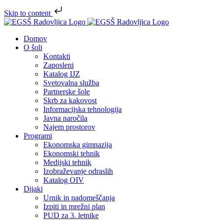
Skip to content
Skip
to
Domov
content
O šoli
Kontakti
Zaposleni
Katalog IJZ
Svetovalna služba
Partnerske šole
Skrb za kakovost
Informacijska tehnologija
Javna naročila
Najem prostorov
Programi
Ekonomska gimnazija
Ekonomski tehnik
Medijski tehnik
Izobraževanje odraslih
Katalog OIV
Dijaki
Urnik in nadomeščanja
Izpiti in mrežni plan
PUD za 3. letnike