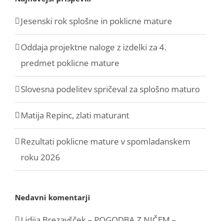
Jesenski rok splošne in poklicne mature
Oddaja projektne naloge z izdelki za 4.
predmet poklicne mature
Slovesna podelitev spričeval za splošno maturo
Matija Repinc, zlati maturant
Rezultati poklicne mature v spomladanskem
roku 2026
Nedavni komentarji
Lidija Brezavšček – POGODBA Z NIČEM –