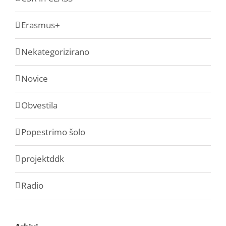
Erasmus+
Nekategorizirano
Novice
Obvestila
Popestrimo šolo
projektddk
Radio