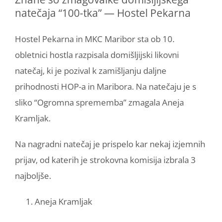
natečaja “100-tka” — Hostel Pekarna
Hostel Pekarna in MKC Maribor sta ob 10.
obletnici hostla razpisala domišljijski likovni
natečaj, ki je pozival k zamišljanju daljne
prihodnosti HOP-a in Maribora. Na natečaju je s
sliko “Ogromna sprememba” zmagala Aneja
Kramljak.
Na nagradni natečaj je prispelo kar nekaj izjemnih
prijav, od katerih je strokovna komisija izbrala 3
najboljše.
Aneja Kramljak