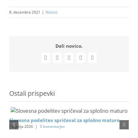
8. decembra 2021
|
Novice
Deli novico.
Facebook
X
LinkedIn
WhatsApp
Email
Ostali prispevki
Slovesna podelitev spričeval za splošno maturo
M
13. julija 2026
|
0 komentarjev
8.