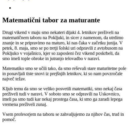
Matematični tabor za maturante
Drugi vikend v maju smo nekateri dijaki 4. letnikov preživeli na
matematičnem taboru na Pokljuki, in sicer z namenom, da utrdimo
znanje in se pripravimo na maturo, ki nas čaka v začetku junija. V
petek, 8. maja, smo se po tretji šolski uri odpravili z avtobusom na
Pokljuko v vojašnico, kjer so zaposleni čez vikend poskrbeli, da
smo imeli tople obroke in jutranjo telovadbo v naravi.
Matematiko smo se učili tako, da smo reševali stare maturitetne pole
in ponavljali tiste snovi iz prejšnjih letnikov, ki so nam povzročale
največ težav.
Kljub temu da smo se veliko posvetili matematiki, smo nekaj časa
preživeli tudi v naravi. V soboto smo se odpravili na Uskovnico,
imeli pa smo tudi kar nekaj prostega časa, ki smo ga zaradi lepega
vremena preživeli zunaj.
Vsem profesorjem na taboru se zahvaljujemo za njihov čas, trud in
pomoč.