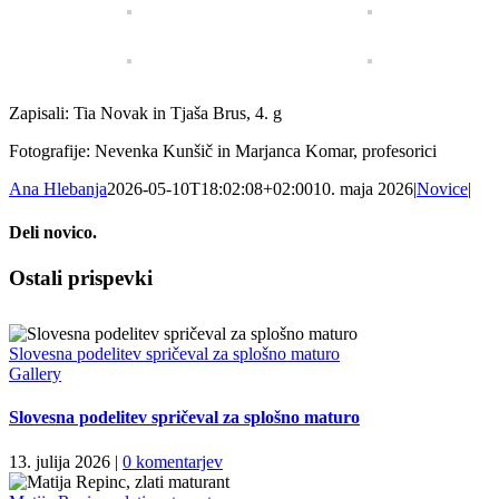
Zapisali: Tia Novak in Tjaša Brus, 4. g
Fotografije: Nevenka Kunšič in Marjanca Komar, profesorici
Ana Hlebanja
2026-05-10T18:02:08+02:00
10. maja 2026
|
Novice
|
Deli novico.
Facebook
X
LinkedIn
WhatsApp
Email
Ostali prispevki
Slovesna podelitev spričeval za splošno maturo
Gallery
Slovesna podelitev spričeval za splošno maturo
13. julija 2026
|
0 komentarjev