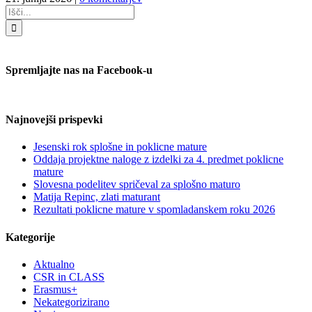
Search
for:
Spremljajte nas na Facebook-u
Najnovejši prispevki
Jesenski rok splošne in poklicne mature
Oddaja projektne naloge z izdelki za 4. predmet poklicne
mature
Slovesna podelitev spričeval za splošno maturo
Matija Repinc, zlati maturant
Rezultati poklicne mature v spomladanskem roku 2026
Kategorije
Aktualno
CSR in CLASS
Erasmus+
Nekategorizirano