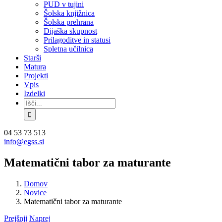
PUD v tujini
Šolska knjižnica
Šolska prehrana
Dijaška skupnost
Prilagoditve in statusi
Spletna učilnica
Starši
Matura
Projekti
Vpis
Izdelki
Search
for:
Facebook
Instagram
YouTube
04 53 73 513
info@egss.si
Matematični tabor za maturante
Domov
Novice
Matematični tabor za maturante
Prejšnji
Naprej