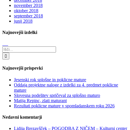
december 2018
november 2018
oktober 2018
september 2018
junij 2018
Najnovejši izdelki
Search
for:
Najnovejši prispevki
Jesenski rok splošne in poklicne mature
Oddaja projektne naloge z izdelki za 4. predmet poklicne
mature
Slovesna podelitev spričeval za splošno maturo
Matija Repinc, zlati maturant
Rezultati poklicne mature v spomladanskem roku 2026
Nedavni komentarji
Lidija Brezavšček – POGODBA Z NIČEM – Kulturni center