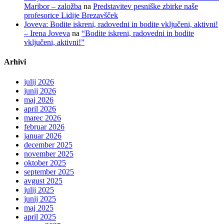
Maribor – založba
na
Predstavitev pesniške zbirke naše
profesorice Lidije Brezavšček
Joveva: Bodite iskreni, radovedni in bodite vključeni, aktivni!
– Irena Joveva
na
“Bodite iskreni, radovedni in bodite
vključeni, aktivni!”
Arhivi
julij 2026
junij 2026
maj 2026
april 2026
marec 2026
februar 2026
januar 2026
december 2025
november 2025
oktober 2025
september 2025
avgust 2025
julij 2025
junij 2025
maj 2025
april 2025