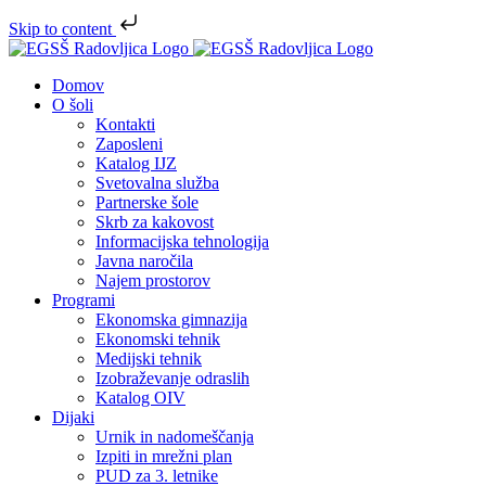
Skip to content
Skip
to
Domov
content
O šoli
Kontakti
Zaposleni
Katalog IJZ
Svetovalna služba
Partnerske šole
Skrb za kakovost
Informacijska tehnologija
Javna naročila
Najem prostorov
Programi
Ekonomska gimnazija
Ekonomski tehnik
Medijski tehnik
Izobraževanje odraslih
Katalog OIV
Dijaki
Urnik in nadomeščanja
Izpiti in mrežni plan
PUD za 3. letnike