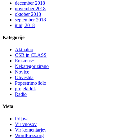
december 2018
november 2018
oktober 2018
september 2018
junij 2018
Kategorije
Aktualno
CSR in CLASS
Erasmus+
Nekategorizirano
Novice
Obvestila
Popestrimo šolo
projektddk
Radio
Meta
Prijava
Vir vnosov
Vir komentarjev
WordPress.org