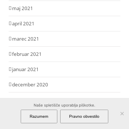
maj 2021
april 2021
marec 2021
februar 2021
januar 2021
december 2020
november 2020
Naše spletišče uporablja piškotke.
oktober 2020
Razumem
Pravno obvestilo