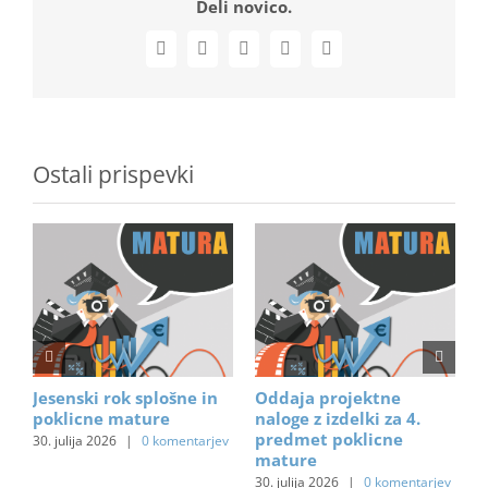
Deli novico.
Facebook
X
LinkedIn
WhatsApp
Email
Ostali prispevki
Jesenski rok splošne in
Oddaja projektne
P
poklicne mature
naloge z izdelki za 4.
7.
predmet poklicne
30. julija 2026
|
0 komentarjev
mature
30. julija 2026
|
0 komentarjev