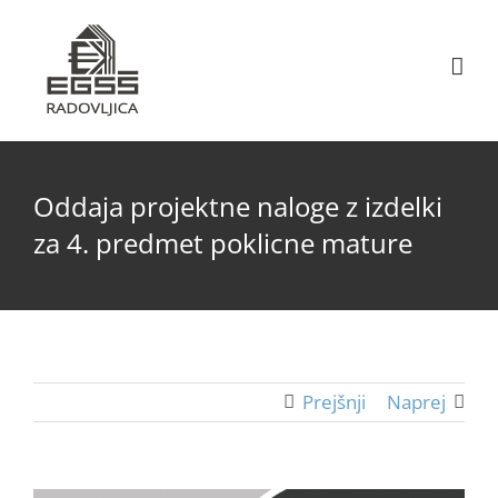
Skip
content
to
content
Oddaja projektne naloge z izdelki
za 4. predmet poklicne mature
Prejšnji
Naprej