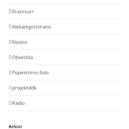
Erasmus+
Nekategorizirano
Novice
Obvestila
Popestrimo šolo
projektddk
Radio
Arhivi