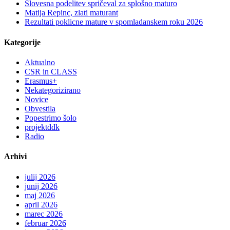
Slovesna podelitev spričeval za splošno maturo
Matija Repinc, zlati maturant
Rezultati poklicne mature v spomladanskem roku 2026
Kategorije
Aktualno
CSR in CLASS
Erasmus+
Nekategorizirano
Novice
Obvestila
Popestrimo šolo
projektddk
Radio
Arhivi
julij 2026
junij 2026
maj 2026
april 2026
marec 2026
februar 2026