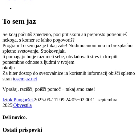
To sem jaz
Se kdaj počutiš zmedeno, pod pritiskom ali preprosto potrebuješ
nekoga, s komer se lahko pogovoriš?
Program To sem jaz je tukaj zate! Nudimo anonimno in brezplačno
spletno svetovanje. Strokovnjaki
ti pomagajo bolje razumeti sebe, obvladovati stres in krepiti
pomembne odnose z ljudmi v tvojem
okolju.
Za hiter dostop do svetovalnice in koristnih informacij obišči spletno
stran
tosemjaz.net
Vprašaj, razišči, poišči pomoč – tukaj smo zate!
Iztok Pungaršek
2025-09-11T09:24:05+02:00
11. septembra
2025
|
Obvestila
|
Deli novico.
Facebook
X
LinkedIn
WhatsApp
Email
Ostali prispevki