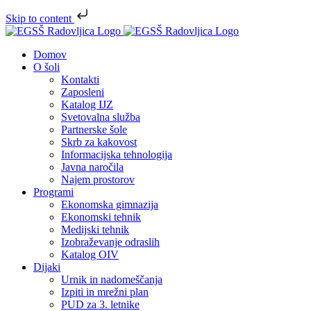
Skip to content
Skip
to
Domov
content
O šoli
Kontakti
Zaposleni
Katalog IJZ
Svetovalna služba
Partnerske šole
Skrb za kakovost
Informacijska tehnologija
Javna naročila
Najem prostorov
Programi
Ekonomska gimnazija
Ekonomski tehnik
Medijski tehnik
Izobraževanje odraslih
Katalog OIV
Dijaki
Urnik in nadomeščanja
Izpiti in mrežni plan
PUD za 3. letnike