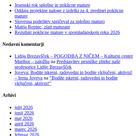
Jesenski rok splošne in poklicne mature
Oddaja projektne naloge z izdelki za 4. predmet poklicne
mature
Slovesna podelitev spričeval za splošno maturo
Matija Repinc, zlati maturant
Rezultati poklicne mature v spomladanskem roku 2026
Nedavni komentarji
Lidija Brezavšček – POGODBA Z NIČEM – Kulturni center
Maribor – založba
na
Predstavitev pesniške zbirke naše
profesorice Lidije Brezavšček
Joveva: Bodite iskreni, radovedni in bodite vključeni, aktivni!
– Irena Joveva
na
“Bodite iskreni, radovedni in bodite
vključeni, aktivni!”
Arhivi
julij 2026
junij 2026
maj 2026
april 2026
marec 2026
februar 2026