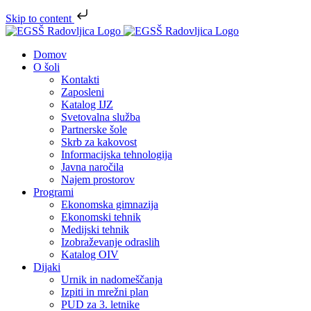
Skip to content
Skip
to
Domov
content
O šoli
Kontakti
Zaposleni
Katalog IJZ
Svetovalna služba
Partnerske šole
Skrb za kakovost
Informacijska tehnologija
Javna naročila
Najem prostorov
Programi
Ekonomska gimnazija
Ekonomski tehnik
Medijski tehnik
Izobraževanje odraslih
Katalog OIV
Dijaki
Urnik in nadomeščanja
Izpiti in mrežni plan
PUD za 3. letnike