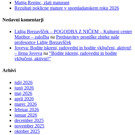
Matija Repinc, zlati maturant
Rezultati poklicne mature v spomladanskem roku 2026
Nedavni komentarji
Lidija Brezavšček – POGODBA Z NIČEM – Kulturni center
Maribor – založba
na
Predstavitev pesniške zbirke naše
profesorice Lidije Brezavšček
Joveva: Bodite iskreni, radovedni in bodite vključeni, aktivni!
– Irena Joveva
na
“Bodite iskreni, radovedni in bodite
vključeni, aktivni!”
Arhivi
julij 2026
junij 2026
maj 2026
april 2026
marec 2026
februar 2026
januar 2026
december 2025
november 2025
oktober 2025