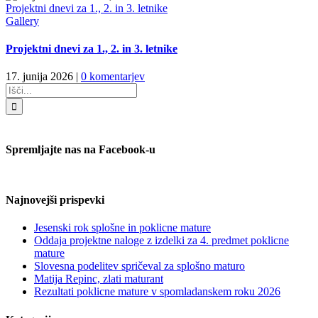
Projektni dnevi za 1., 2. in 3. letnike
Gallery
Projektni dnevi za 1., 2. in 3. letnike
17. junija 2026
|
0 komentarjev
Search
for:
Spremljajte nas na Facebook-u
Najnovejši prispevki
Jesenski rok splošne in poklicne mature
Oddaja projektne naloge z izdelki za 4. predmet poklicne
mature
Slovesna podelitev spričeval za splošno maturo
Matija Repinc, zlati maturant
Rezultati poklicne mature v spomladanskem roku 2026