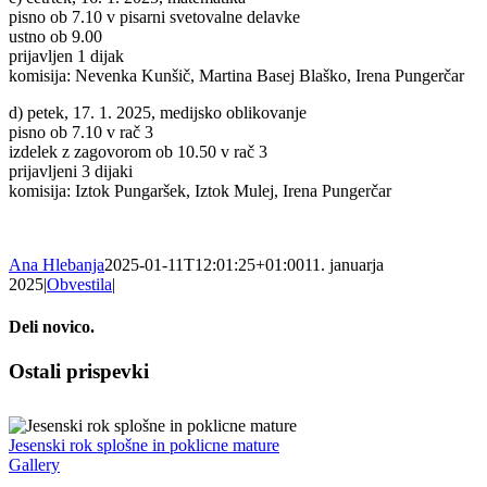
pisno ob 7.10 v pisarni svetovalne delavke
ustno ob 9.00
prijavljen 1 dijak
komisija: Nevenka Kunšič, Martina Basej Blaško, Irena Pungerčar
d) petek, 17. 1. 2025, medijsko oblikovanje
pisno ob 7.10 v rač 3
izdelek z zagovorom ob 10.50 v rač 3
prijavljeni 3 dijaki
komisija: Iztok Pungaršek, Iztok Mulej, Irena Pungerčar
Ana Hlebanja
2025-01-11T12:01:25+01:00
11. januarja
2025
|
Obvestila
|
Deli novico.
Facebook
X
LinkedIn
WhatsApp
Email
Ostali prispevki
Jesenski rok splošne in poklicne mature
Gallery