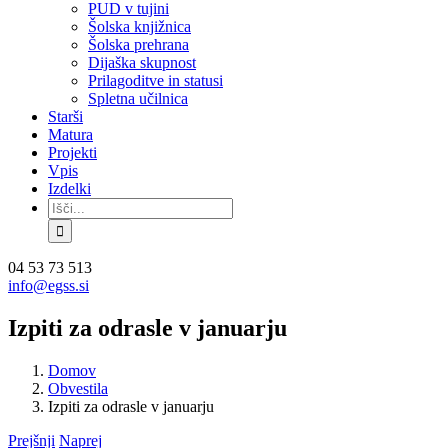
PUD v tujini
Šolska knjižnica
Šolska prehrana
Dijaška skupnost
Prilagoditve in statusi
Spletna učilnica
Starši
Matura
Projekti
Vpis
Izdelki
Search
for:
Facebook
Instagram
YouTube
04 53 73 513
info@egss.si
Izpiti za odrasle v januarju
Domov
Obvestila
Izpiti za odrasle v januarju
Prejšnji
Naprej