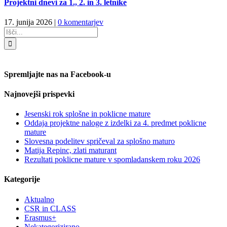
Projektni dnevi za 1., 2. in 3. letnike
17. junija 2026
|
0 komentarjev
Search
for:
Spremljajte nas na Facebook-u
Najnovejši prispevki
Jesenski rok splošne in poklicne mature
Oddaja projektne naloge z izdelki za 4. predmet poklicne
mature
Slovesna podelitev spričeval za splošno maturo
Matija Repinc, zlati maturant
Rezultati poklicne mature v spomladanskem roku 2026
Kategorije
Aktualno
CSR in CLASS
Erasmus+
Nekategorizirano