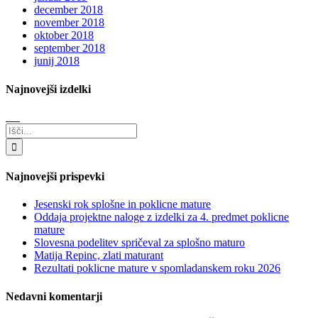
december 2018
november 2018
oktober 2018
september 2018
junij 2018
Najnovejši izdelki
Search
for:
Najnovejši prispevki
Jesenski rok splošne in poklicne mature
Oddaja projektne naloge z izdelki za 4. predmet poklicne
mature
Slovesna podelitev spričeval za splošno maturo
Matija Repinc, zlati maturant
Rezultati poklicne mature v spomladanskem roku 2026
Nedavni komentarji