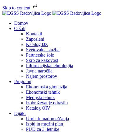
Skip to content
Skip
to
Domov
content
O šoli
Kontakti
Zaposleni
Katalog IJZ
Svetovalna služba
Partnerske šole
Skrb za kakovost
Informacijska tehnologija
Javna naročila
Najem prostorov
Programi
Ekonomska gimnazija
Ekonomski tehnik
Medijski tehnik
Izobraževanje odraslih
Katalog OIV
Dijaki
Urnik in nadomeščanja
Izpiti in mrežni plan
PUD za 3. letnike