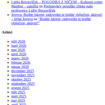
Lidija Brezavšček – POGODBA Z NIČEM – Kulturni center
Maribor – založba
na
Predstavitev pesniške zbirke naše
profesorice Lidije Brezavšček
Joveva: Bodite iskreni, radovedni in bodite vključeni, aktivni!
– Irena Joveva
na
“Bodite iskreni, radovedni in bodite
vključeni, aktivni!”
Arhivi
julij 2026
junij 2026
maj 2026
april 2026
marec 2026
februar 2026
januar 2026
december 2025
november 2025
oktober 2025
september 2025
avgust 2025
julij 2025
junij 2025
maj 2025
april 2025