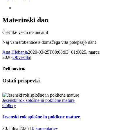
Materinski dan
Čestitke vsem mamicam!
Naj vam trobentice z domačega vrta polepšajo dan!
Ana Hlebanja
2020-03-25T08:08:03+01:00
25. marca
2020
|
Obvestila
|
Deli novico.
Facebook
X
LinkedIn
WhatsApp
Email
Ostali prispevki
Jesenski rok splošne in poklicne mature
Gallery
Jesenski rok splošne in poklicne mature
30. julija 2026
|
0 komentarjev